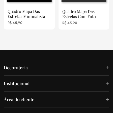
Quadro Mapa Das
Quadro Mapa Das
Estrelas Minimalista
Estrelas Com Foto
Preço
Preço
R$ 45,90
R$ 45,90
Decorateria
Institucional
Área do cliente